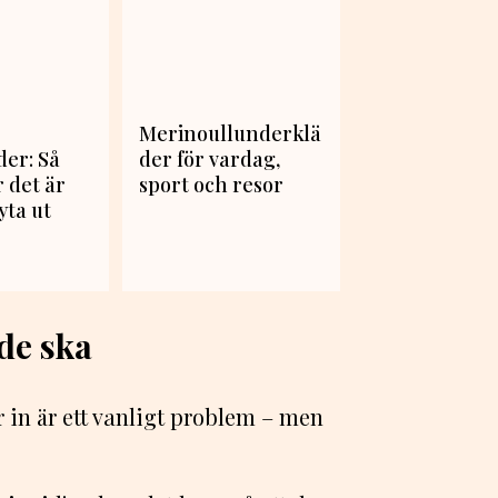
Merinoullunderklä
er: Så
der för vardag,
r det är
sport och resor
yta ut
de ska
är in är ett vanligt problem – men