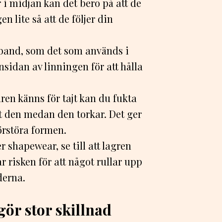
 i midjan kan det bero på att de
en lite så att de följer din
nband, som det som används i
sidan av linningen för att hålla
en känns för tajt kan du fukta
 ut den medan den torkar. Det ger
förstöra formen.
shapewear, se till att lagren
 risken för att något rullar upp
derna.
ör stor skillnad