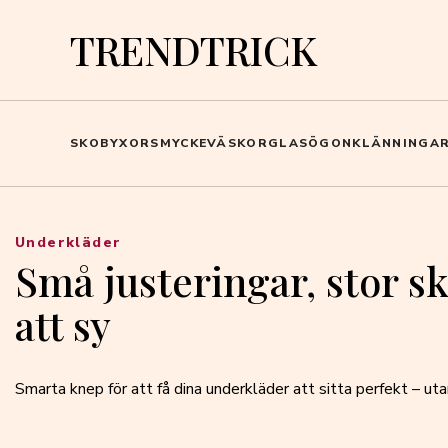
TRENDTRICK
SKO
BYXOR
SMYCKE
VÄSKOR
GLASÖGON
KLÄNNINGA
Underkläder
Små justeringar, stor sk
att sy
Smarta knep för att få dina underkläder att sitta perfekt – uta