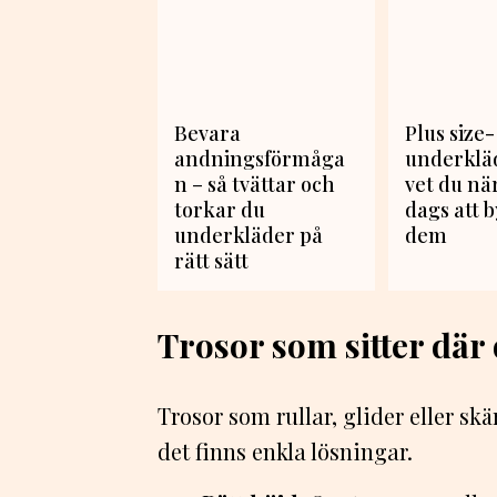
Bevara
Plus size-
andningsförmåga
underkläd
n – så tvättar och
vet du nä
torkar du
dags att b
underkläder på
dem
rätt sätt
Trosor som sitter där 
Trosor som rullar, glider eller sk
det finns enkla lösningar.