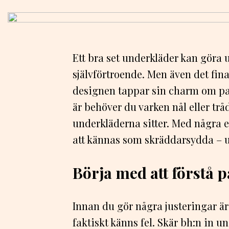
Ett bra set underkläder kan göra 
självförtroende. Men även det fin
designen tappar sin charm om pas
är behöver du varken nål eller tråd
underkläderna sitter. Med några 
att kännas som skräddarsydda – ut
Börja med att förstå 
Innan du gör några justeringar är 
faktiskt känns fel. Skär bh:n in 