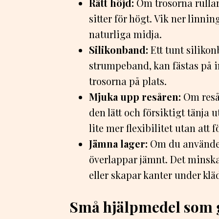
Rätt höjd:
Om trosorna rullar
sitter för högt. Vik ner linning
naturliga midja.
Silikonband:
Ett tunt siliko
strumpeband, kan fästas på in
trosorna på plats.
Mjuka upp resåren:
Om resår
den lätt och försiktigt tänja
lite mer flexibilitet utan att 
Jämna lager:
Om du använder 
överlappar jämnt. Det minskar
eller skapar kanter under klä
Små hjälpmedel som g