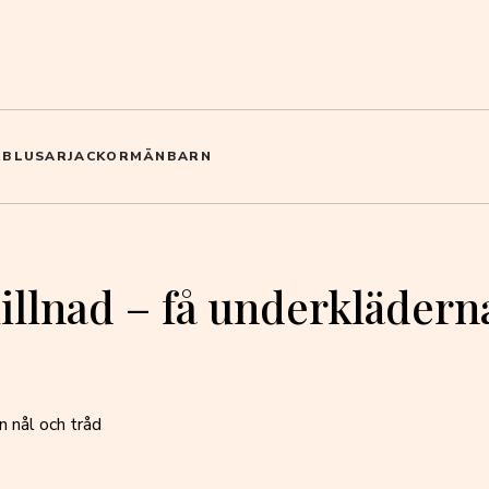
R
BLUSAR
JACKOR
MÄN
BARN
illnad – få underkläderna
n nål och tråd