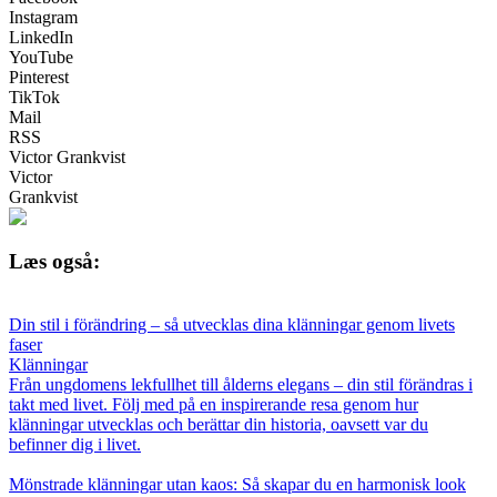
Instagram
LinkedIn
YouTube
Pinterest
TikTok
Mail
RSS
Victor Grankvist
Victor
Grankvist
Læs også:
Din stil i förändring – så utvecklas dina klänningar genom livets
faser
Klänningar
Från ungdomens lekfullhet till ålderns elegans – din stil förändras i
takt med livet. Följ med på en inspirerande resa genom hur
klänningar utvecklas och berättar din historia, oavsett var du
befinner dig i livet.
Mönstrade klänningar utan kaos: Så skapar du en harmonisk look