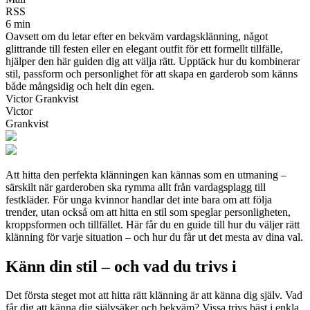
RSS
6 min
Oavsett om du letar efter en bekväm vardagsklänning, något
glittrande till festen eller en elegant outfit för ett formellt tillfälle,
hjälper den här guiden dig att välja rätt. Upptäck hur du kombinerar
stil, passform och personlighet för att skapa en garderob som känns
både mångsidig och helt din egen.
Victor Grankvist
Victor
Grankvist
Att hitta den perfekta klänningen kan kännas som en utmaning –
särskilt när garderoben ska rymma allt från vardagsplagg till
festkläder. För unga kvinnor handlar det inte bara om att följa
trender, utan också om att hitta en stil som speglar personligheten,
kroppsformen och tillfället. Här får du en guide till hur du väljer rätt
klänning för varje situation – och hur du får ut det mesta av dina val.
Känn din stil – och vad du trivs i
Det första steget mot att hitta rätt klänning är att känna dig själv. Vad
får dig att känna dig självsäker och bekväm? Vissa trivs bäst i enkla