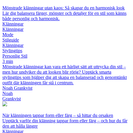
Mönstrade klänningar utan kaos: Så skapar du en harmonisk look
Lär dig balansera färger, mönster och detaljer för en stil som känns
både personlig och harmonisk.
Klänningar
Klänningar
Mode
Stilguide
Klänningar
Stylingtips
Personlig Stil
3 min
Mönstrade klänningar kan vara ett härligt sätt att uttrycka din stil –
men hur undviker du att looken blir rörig? Upptäck smarta
stylingtips som hjälper dig att skapa en balanserad och genomtänkt
outfit där klänningen får stå i centrum.
Noah Grankvist
Noah
Grankvist
När klänningen tappar form eller färg – så hittar du orsaken
Upptäck varför din klänning tappar form eller färg – och hur du får
den att hålla längre
Klänningar