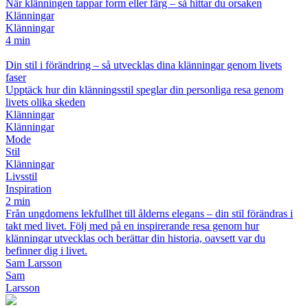
När klänningen tappar form eller färg – så hittar du orsaken
Klänningar
Klänningar
4 min
Din stil i förändring – så utvecklas dina klänningar genom livets
faser
Upptäck hur din klänningsstil speglar din personliga resa genom
livets olika skeden
Klänningar
Klänningar
Mode
Stil
Klänningar
Livsstil
Inspiration
2 min
Från ungdomens lekfullhet till ålderns elegans – din stil förändras i
takt med livet. Följ med på en inspirerande resa genom hur
klänningar utvecklas och berättar din historia, oavsett var du
befinner dig i livet.
Sam Larsson
Sam
Larsson