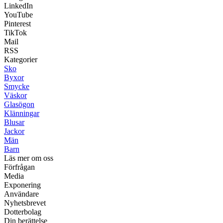
LinkedIn
YouTube
Pinterest
TikTok
Mail
RSS
Kategorier
Sko
Byxor
Smycke
Väskor
Glasögon
Klänningar
Blusar
Jackor
Män
Barn
Läs mer om oss
Förfrågan
Media
Exponering
Användare
Nyhetsbrevet
Dotterbolag
Din berättelse