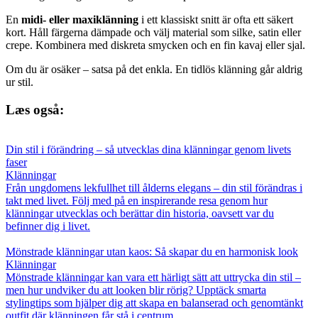
En
midi- eller maxiklänning
i ett klassiskt snitt är ofta ett säkert
kort. Håll färgerna dämpade och välj material som silke, satin eller
crepe. Kombinera med diskreta smycken och en fin kavaj eller sjal.
Om du är osäker – satsa på det enkla. En tidlös klänning går aldrig
ur stil.
Læs også:
Din stil i förändring – så utvecklas dina klänningar genom livets
faser
Klänningar
Från ungdomens lekfullhet till ålderns elegans – din stil förändras i
takt med livet. Följ med på en inspirerande resa genom hur
klänningar utvecklas och berättar din historia, oavsett var du
befinner dig i livet.
Mönstrade klänningar utan kaos: Så skapar du en harmonisk look
Klänningar
Mönstrade klänningar kan vara ett härligt sätt att uttrycka din stil –
men hur undviker du att looken blir rörig? Upptäck smarta
stylingtips som hjälper dig att skapa en balanserad och genomtänkt
outfit där klänningen får stå i centrum.