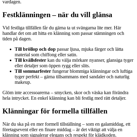
vardagen.
Festklänningen – när du vill glänsa
Vid festliga tillfällen får du gärna ta ut svängarna lite mer. Här
handlar det om att hitta en klänning som passar stämningen och
tiden på dagen.
Till bröllop och dop
passar ljusa, mjuka färger och lätta
material som chiffong eller satin.
Till kvällsfester
kan du välja mörkare nyanser, glansiga tyger
eller detaljer som öppen rygg eller slits.
Till sommarfester
fungerar blommiga klänningar och luftiga
tyger perfekt – gärna tillsammans med sandaler och naturlig
makeup.
Glöm inte accessoarerna – smycken, skor och väska kan förändra
hela intrycket. En enkel klänning kan bli festlig med rätt detaljer.
Klänningar för formella tillfällen
När du ska på en mer formell tillställning – som en galamiddag, ett
företagsevent eller en finare middag – är det viktigt att välja en
klänning som signalerar elegans och respekt för klädkoden.