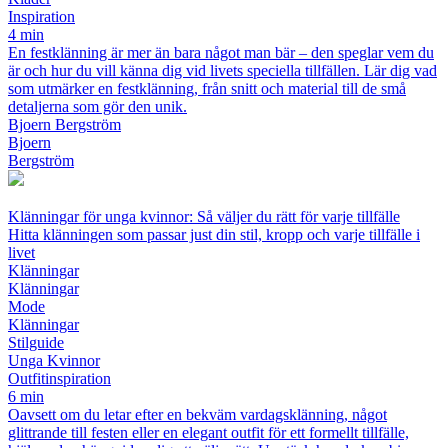
Inspiration
4 min
En festklänning är mer än bara något man bär – den speglar vem du
är och hur du vill känna dig vid livets speciella tillfällen. Lär dig vad
som utmärker en festklänning, från snitt och material till de små
detaljerna som gör den unik.
Bjoern Bergström
Bjoern
Bergström
Klänningar för unga kvinnor: Så väljer du rätt för varje tillfälle
Hitta klänningen som passar just din stil, kropp och varje tillfälle i
livet
Klänningar
Klänningar
Mode
Klänningar
Stilguide
Unga Kvinnor
Outfitinspiration
6 min
Oavsett om du letar efter en bekväm vardagsklänning, något
glittrande till festen eller en elegant outfit för ett formellt tillfälle,