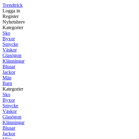
Trendtrick
Logga in
Register
Nyhetsbrev
Kategorier
Sko
Byxor
Smycke
Väskor
Glasögon
Klänningar
Blusar
Jackor
Män
Barn
Kategorier
Sko
Byxor
Smycke
Väskor
Glasögon
Klänningar
Blusar
Jackor