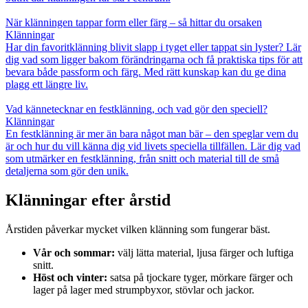
När klänningen tappar form eller färg – så hittar du orsaken
Klänningar
Har din favoritklänning blivit slapp i tyget eller tappat sin lyster? Lär
dig vad som ligger bakom förändringarna och få praktiska tips för att
bevara både passform och färg. Med rätt kunskap kan du ge dina
plagg ett längre liv.
Vad kännetecknar en festklänning, och vad gör den speciell?
Klänningar
En festklänning är mer än bara något man bär – den speglar vem du
är och hur du vill känna dig vid livets speciella tillfällen. Lär dig vad
som utmärker en festklänning, från snitt och material till de små
detaljerna som gör den unik.
Klänningar efter årstid
Årstiden påverkar mycket vilken klänning som fungerar bäst.
Vår och sommar:
välj lätta material, ljusa färger och luftiga
snitt.
Höst och vinter:
satsa på tjockare tyger, mörkare färger och
lager på lager med strumpbyxor, stövlar och jackor.