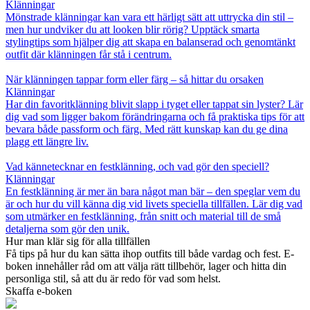
Klänningar
Mönstrade klänningar kan vara ett härligt sätt att uttrycka din stil –
men hur undviker du att looken blir rörig? Upptäck smarta
stylingtips som hjälper dig att skapa en balanserad och genomtänkt
outfit där klänningen får stå i centrum.
När klänningen tappar form eller färg – så hittar du orsaken
Klänningar
Har din favoritklänning blivit slapp i tyget eller tappat sin lyster? Lär
dig vad som ligger bakom förändringarna och få praktiska tips för att
bevara både passform och färg. Med rätt kunskap kan du ge dina
plagg ett längre liv.
Vad kännetecknar en festklänning, och vad gör den speciell?
Klänningar
En festklänning är mer än bara något man bär – den speglar vem du
är och hur du vill känna dig vid livets speciella tillfällen. Lär dig vad
som utmärker en festklänning, från snitt och material till de små
detaljerna som gör den unik.
Hur man klär sig för alla tillfällen
Få tips på hur du kan sätta ihop outfits till både vardag och fest. E-
boken innehåller råd om att välja rätt tillbehör, lager och hitta din
personliga stil, så att du är redo för vad som helst.
Skaffa e-boken