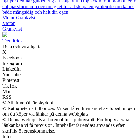
hjälper den här guiden dig att välja rätt. Upptäck hur du kombinerar
stil, passform och personlighet för att skapa en garderob som känns
både mångsidig och helt din egen.
Victor Grankvist
Victor
Grankvist
Trendtrick
Dela och visa hjärta
X
Facebook
Instagram
LinkedIn
YouTube
Pinterest
TikTok
Mail
RSS
© Allt innehåll är skyddat.
© Rättigheterna tillhör oss. Vi kan få en liten andel av försäljningen
om du köper via länkar på denna webbplats.
© Denna webbplats är föremål för upphovsrätt. För köp via våra
länkar kan vi få provision. Innehållet får endast användas efter
skriftlig överenskommelse.
Info