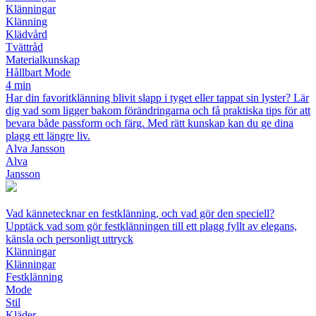
Klänningar
Klänning
Klädvård
Tvättråd
Materialkunskap
Hållbart Mode
4 min
Har din favoritklänning blivit slapp i tyget eller tappat sin lyster? Lär
dig vad som ligger bakom förändringarna och få praktiska tips för att
bevara både passform och färg. Med rätt kunskap kan du ge dina
plagg ett längre liv.
Alva Jansson
Alva
Jansson
Vad kännetecknar en festklänning, och vad gör den speciell?
Upptäck vad som gör festklänningen till ett plagg fyllt av elegans,
känsla och personligt uttryck
Klänningar
Klänningar
Festklänning
Mode
Stil
Kläder