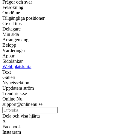
Frågor och svar
Felsökning
Omdöme
Tillgängliga positioner
Ge ett tips
Deltagare
Min sida
Arrangemang
Belopp
Värderingar
Appar
Sidolänkar
Webbplatskarta
Text
Galleri
Nyhetssektion
Uppdatera ström
Trendtrick.se
Online Nu
support@onlinenu.se
Dela och visa hjärta
X
Facebook
Instagram