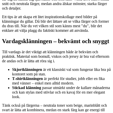
snitt och neutrala färger, medan andra älskar mönster, starka färger
och detaljer.
Ett tips är att skapa ett litet inspirationskollage med bilder på
klänningar du gillar. Då blir det lättare att se vilka färger och former
du dras till. När du vet vilken stil som känns mest "du", blir det
enklare att välja plagg du faktiskt kommer att använda.
Vardagsklänningen – bekvämt och snyggt
Till vardags är det viktigt att klänningen både är bekväm och
praktisk. Material som bomull, viskos och jersey är bra val eftersom
de andas och är lätta att röra sig i.
Skjortklänningen
är ett klassiskt val som fungerar lika bra på
kontoret som på stan.
T-shirtklänningen
är perfekt för studier, jobb eller en fika
med vänner – enkel men alltid modern.
Stickad klänning
passar utmärkt under de kallare månaderna
och kan stylas med stövlar och en kavaj för en mer elegant
look.
Tänk också på färgerna – neutrala toner som beige, marinblått och
svart är lätta att kombinera, medan en stark färg kan ge energi till