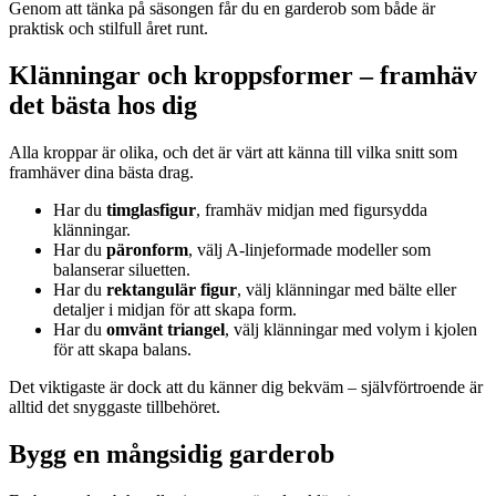
Genom att tänka på säsongen får du en garderob som både är
praktisk och stilfull året runt.
Klänningar och kroppsformer – framhäv
det bästa hos dig
Alla kroppar är olika, och det är värt att känna till vilka snitt som
framhäver dina bästa drag.
Har du
timglasfigur
, framhäv midjan med figursydda
klänningar.
Har du
päronform
, välj A-linjeformade modeller som
balanserar siluetten.
Har du
rektangulär figur
, välj klänningar med bälte eller
detaljer i midjan för att skapa form.
Har du
omvänt triangel
, välj klänningar med volym i kjolen
för att skapa balans.
Det viktigaste är dock att du känner dig bekväm – självförtroende är
alltid det snyggaste tillbehöret.
Bygg en mångsidig garderob