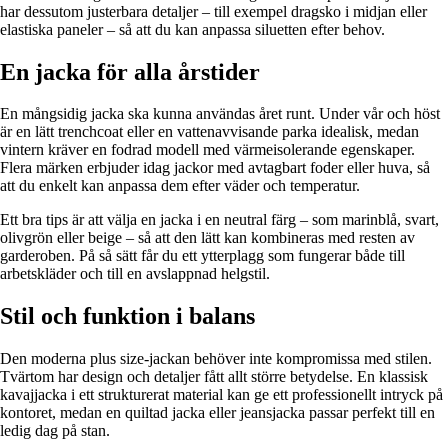
har dessutom justerbara detaljer – till exempel dragsko i midjan eller
elastiska paneler – så att du kan anpassa siluetten efter behov.
En jacka för alla årstider
En mångsidig jacka ska kunna användas året runt. Under vår och höst
är en lätt trenchcoat eller en vattenavvisande parka idealisk, medan
vintern kräver en fodrad modell med värmeisolerande egenskaper.
Flera märken erbjuder idag jackor med avtagbart foder eller huva, så
att du enkelt kan anpassa dem efter väder och temperatur.
Ett bra tips är att välja en jacka i en neutral färg – som marinblå, svart,
olivgrön eller beige – så att den lätt kan kombineras med resten av
garderoben. På så sätt får du ett ytterplagg som fungerar både till
arbetskläder och till en avslappnad helgstil.
Stil och funktion i balans
Den moderna plus size-jackan behöver inte kompromissa med stilen.
Tvärtom har design och detaljer fått allt större betydelse. En klassisk
kavajjacka i ett strukturerat material kan ge ett professionellt intryck på
kontoret, medan en quiltad jacka eller jeansjacka passar perfekt till en
ledig dag på stan.