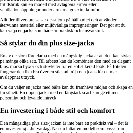
fritidsbruk kan en modell med avtagbara ärmar eller
ventilationsöppningar under armarna ge extra komfort.
Allt fler tillverkare satsar dessutom på hållbarhet och använder
återvunna material eller miljövänliga impregneringar. Det gör att du
kan välja en jacka som både är praktisk och ansvarsfull.
Så stylar du din plus size-jacka
En av de stora fördelarna med en mångsidig jacka är att den kan stylas
på många olika sätt. Till arbetet kan du kombinera den med en elegant
blus, mörka byxor och stövletter för en sofistikerad look. På fritiden
fungerar den lika bra över en stickad tröja och jeans för ett mer
avslappnat uttryck.
Om du väljer en jacka med bälte kan du framhäva midjan och skapa en
fin siluett. En öppen jacka med en färgstark scarf kan ge ett mer
personligt och levande intryck.
En investering i både stil och komfort
Den mångsidiga plus size-jackan är inte bara ett praktiskt val – det är
en investering i din vardag. När du hittar en modell som passar din