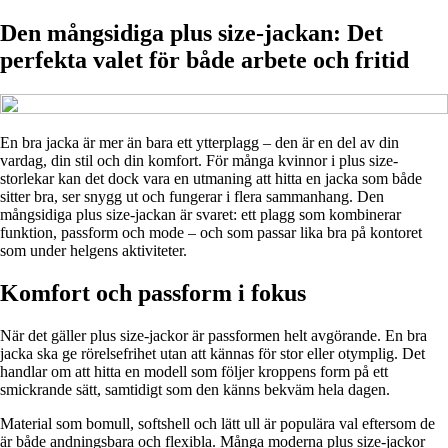
Den mångsidiga plus size-jackan: Det
perfekta valet för både arbete och fritid
En bra jacka är mer än bara ett ytterplagg – den är en del av din
vardag, din stil och din komfort. För många kvinnor i plus size-
storlekar kan det dock vara en utmaning att hitta en jacka som både
sitter bra, ser snygg ut och fungerar i flera sammanhang. Den
mångsidiga plus size-jackan är svaret: ett plagg som kombinerar
funktion, passform och mode – och som passar lika bra på kontoret
som under helgens aktiviteter.
Komfort och passform i fokus
När det gäller plus size-jackor är passformen helt avgörande. En bra
jacka ska ge rörelsefrihet utan att kännas för stor eller otymplig. Det
handlar om att hitta en modell som följer kroppens form på ett
smickrande sätt, samtidigt som den känns bekväm hela dagen.
Material som bomull, softshell och lätt ull är populära val eftersom de
är både andningsbara och flexibla. Många moderna plus size-jackor