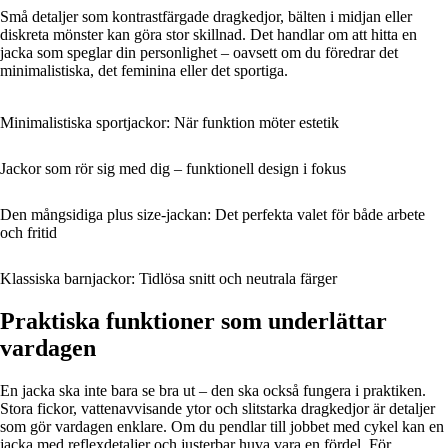
Små detaljer som kontrastfärgade dragkedjor, bälten i midjan eller
diskreta mönster kan göra stor skillnad. Det handlar om att hitta en
jacka som speglar din personlighet – oavsett om du föredrar det
minimalistiska, det feminina eller det sportiga.
Minimalistiska sportjackor: När funktion möter estetik
Jackor som rör sig med dig – funktionell design i fokus
Den mångsidiga plus size-jackan: Det perfekta valet för både arbete
och fritid
Klassiska barnjackor: Tidlösa snitt och neutrala färger
Praktiska funktioner som underlättar
vardagen
En jacka ska inte bara se bra ut – den ska också fungera i praktiken.
Stora fickor, vattenavvisande ytor och slitstarka dragkedjor är detaljer
som gör vardagen enklare. Om du pendlar till jobbet med cykel kan en
jacka med reflexdetaljer och justerbar huva vara en fördel. För