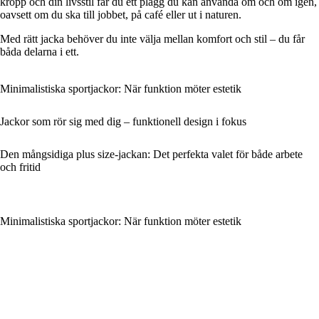
kropp och din livsstil får du ett plagg du kan använda om och om igen,
oavsett om du ska till jobbet, på café eller ut i naturen.
Med rätt jacka behöver du inte välja mellan komfort och stil – du får
båda delarna i ett.
Minimalistiska sportjackor: När funktion möter estetik
Jackor som rör sig med dig – funktionell design i fokus
Den mångsidiga plus size-jackan: Det perfekta valet för både arbete
och fritid
Minimalistiska sportjackor: När funktion möter estetik